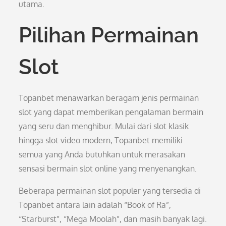
utama.
Pilihan Permainan
Slot
Topanbet menawarkan beragam jenis permainan
slot yang dapat memberikan pengalaman bermain
yang seru dan menghibur. Mulai dari slot klasik
hingga slot video modern, Topanbet memiliki
semua yang Anda butuhkan untuk merasakan
sensasi bermain slot online yang menyenangkan.
Beberapa permainan slot populer yang tersedia di
Topanbet antara lain adalah “Book of Ra”,
“Starburst”, “Mega Moolah”, dan masih banyak lagi.