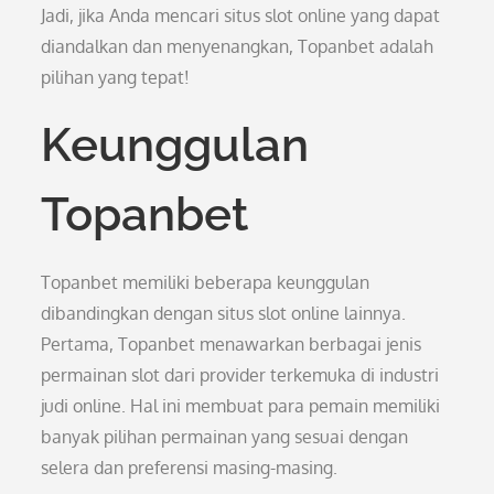
Jadi, jika Anda mencari situs slot online yang dapat
diandalkan dan menyenangkan, Topanbet adalah
pilihan yang tepat!
Keunggulan
Topanbet
Topanbet memiliki beberapa keunggulan
dibandingkan dengan situs slot online lainnya.
Pertama, Topanbet menawarkan berbagai jenis
permainan slot dari provider terkemuka di industri
judi online. Hal ini membuat para pemain memiliki
banyak pilihan permainan yang sesuai dengan
selera dan preferensi masing-masing.