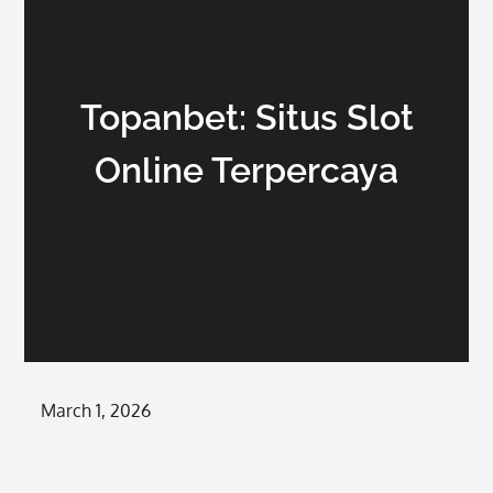
Topanbet: Situs Slot
Online Terpercaya
Posted
March 1, 2026
on