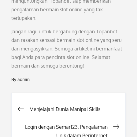
menguntungkan, Topanbet siap memberikan
pengalaman bermain slot online yang tak
terlupakan.
Jangan ragu untuk bergabung dengan Topanbet
dan rasakan sensasi bermain slot online yang seru
dan mengasyikkan. Semoga artikel ini bermanfaat
bagi Anda para pencinta slot online. Selamat
bermain dan semoga beruntung!
By
admin
Post
Menjelajahi Dunia Manipal Skills
navigation
Login dengan Semar123: Pengalaman
Unik dalam Berinternet