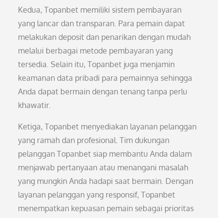
Kedua, Topanbet memiliki sistem pembayaran
yang lancar dan transparan. Para pemain dapat
melakukan deposit dan penarikan dengan mudah
melalui berbagai metode pembayaran yang
tersedia. Selain itu, Topanbet juga menjamin
keamanan data pribadi para pemainnya sehingga
Anda dapat bermain dengan tenang tanpa perlu
khawatir.
Ketiga, Topanbet menyediakan layanan pelanggan
yang ramah dan profesional. Tim dukungan
pelanggan Topanbet siap membantu Anda dalam
menjawab pertanyaan atau menangani masalah
yang mungkin Anda hadapi saat bermain. Dengan
layanan pelanggan yang responsif, Topanbet
menempatkan kepuasan pemain sebagai prioritas