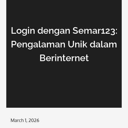
Login dengan Semar123:
Pengalaman Unik dalam
Berinternet
Posted
March 1, 2026