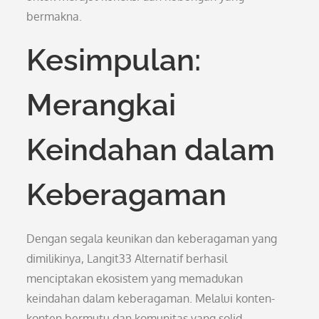
bermakna.
Kesimpulan:
Merangkai
Keindahan dalam
Keberagaman
Dengan segala keunikan dan keberagaman yang
dimilikinya, Langit33 Alternatif berhasil
menciptakan ekosistem yang memadukan
keindahan dalam keberagaman. Melalui konten-
konten bermutu dan komunitas yang solid,