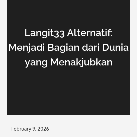
Langit33 Alternatif:
Menjadi Bagian dari Dunia
yang Menakjubkan
Posted
February 9, 2026