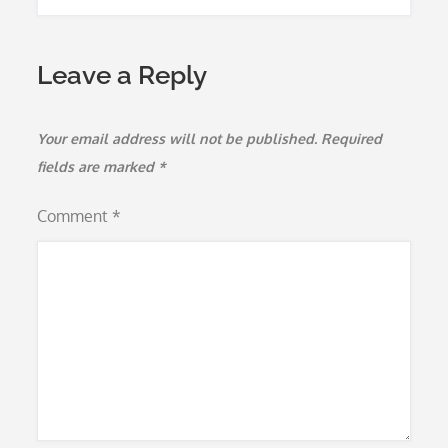
Leave a Reply
Your email address will not be published.
Required
fields are marked
*
Comment
*