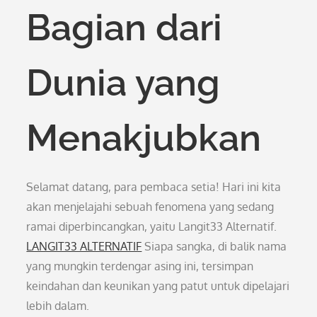
Bagian dari
Dunia yang
Menakjubkan
Selamat datang, para pembaca setia! Hari ini kita
akan menjelajahi sebuah fenomena yang sedang
ramai diperbincangkan, yaitu Langit33 Alternatif.
LANGIT33 ALTERNATIF
Siapa sangka, di balik nama
yang mungkin terdengar asing ini, tersimpan
keindahan dan keunikan yang patut untuk dipelajari
lebih dalam.