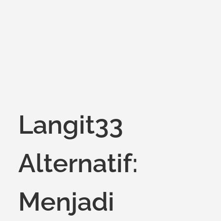
on
Langit33
Alternatif:
Menjadi