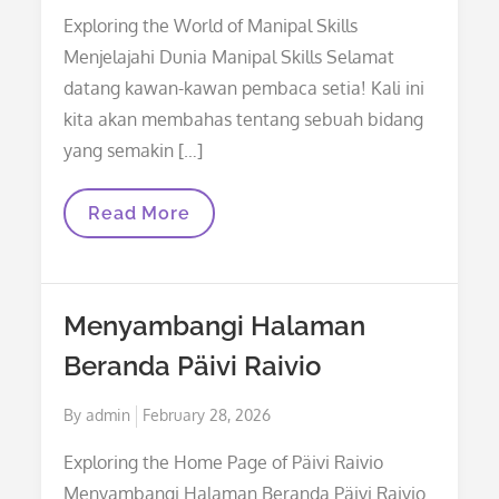
on
Exploring the World of Manipal Skills
Menjelajahi Dunia Manipal Skills Selamat
datang kawan-kawan pembaca setia! Kali ini
kita akan membahas tentang sebuah bidang
yang semakin […]
Menjelajahi
Read More
Dunia
Manipal
Skills
Menyambangi Halaman
Beranda Päivi Raivio
Posted
By
admin
February 28, 2026
on
Exploring the Home Page of Päivi Raivio
Menyambangi Halaman Beranda Päivi Raivio