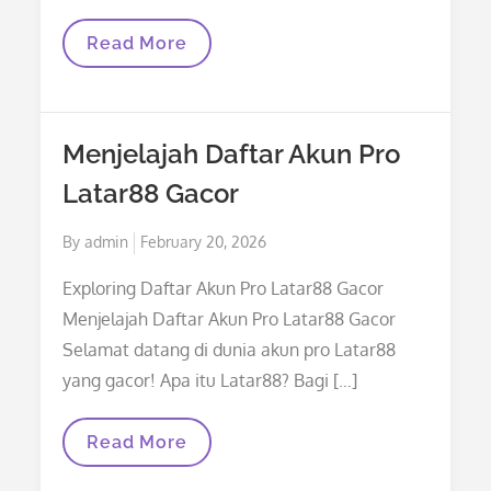
Net33
Read More
Alternatif:
Situs
Streaming
Musik
Alternatif
Menjelajah Daftar Akun Pro
Latar88 Gacor
Posted
By
admin
February 20, 2026
on
Exploring Daftar Akun Pro Latar88 Gacor
Menjelajah Daftar Akun Pro Latar88 Gacor
Selamat datang di dunia akun pro Latar88
yang gacor! Apa itu Latar88? Bagi […]
Menjelajah
Read More
Daftar
Akun