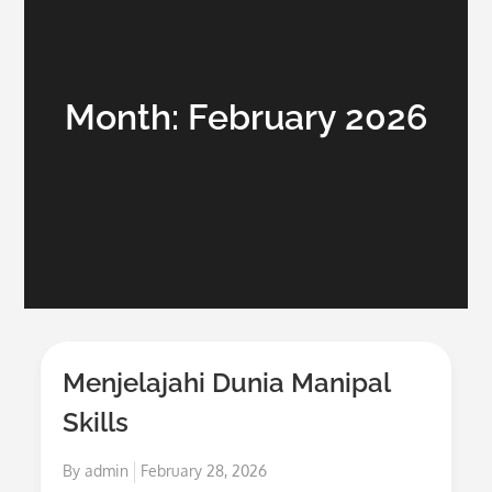
Month:
February 2026
Menjelajahi Dunia Manipal
Skills
Posted
By
admin
February 28, 2026