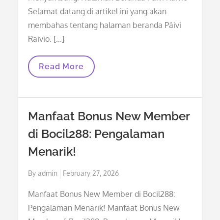
Selamat datang di artikel ini yang akan
membahas tentang halaman beranda Päivi
Raivio. […]
Menyambangi
Read More
Halaman
Beranda
Päivi
Raivio
Manfaat Bonus New Member
di Bocil288: Pengalaman
Menarik!
Posted
By
admin
February 27, 2026
on
Manfaat Bonus New Member di Bocil288:
Pengalaman Menarik! Manfaat Bonus New