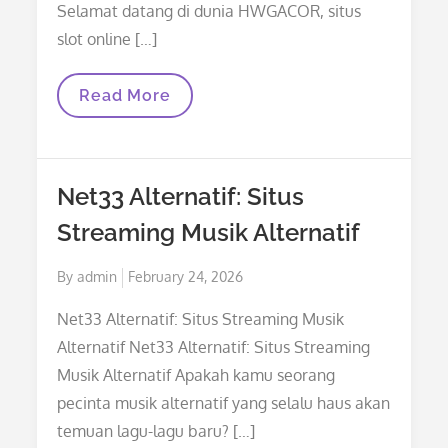
Selamat datang di dunia HWGACOR, situs
slot online […]
Mengenal
Read More
Lebih
Dekat
HWGACOR:
Situs
Slot
Net33 Alternatif: Situs
Online
Terpercaya
Streaming Musik Alternatif
Posted
By
admin
February 24, 2026
on
Net33 Alternatif: Situs Streaming Musik
Alternatif Net33 Alternatif: Situs Streaming
Musik Alternatif Apakah kamu seorang
pecinta musik alternatif yang selalu haus akan
temuan lagu-lagu baru? […]