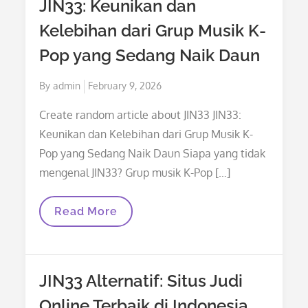
JIN33: Keunikan dan
Kebutuhan
Perkuliahan
Kelebihan dari Grup Musik K-
Pop yang Sedang Naik Daun
Posted
By
admin
February 9, 2026
on
Create random article about JIN33 JIN33:
Keunikan dan Kelebihan dari Grup Musik K-
Pop yang Sedang Naik Daun Siapa yang tidak
mengenal JIN33? Grup musik K-Pop […]
JIN33:
Read More
Keunikan
Dan
Kelebihan
Dari
Grup
JIN33 Alternatif: Situs Judi
Musik
K-
Online Terbaik di Indonesia
Pop