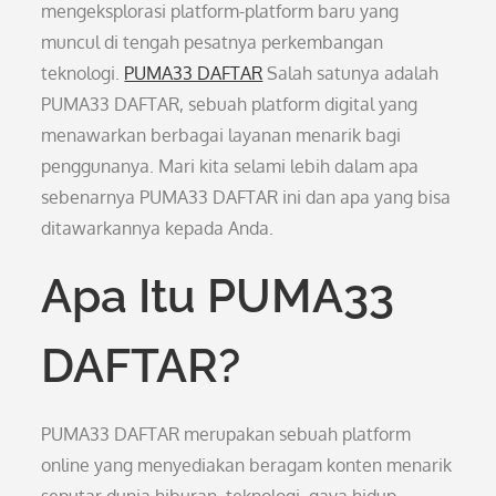
mengeksplorasi platform-platform baru yang
muncul di tengah pesatnya perkembangan
teknologi.
PUMA33 DAFTAR
Salah satunya adalah
PUMA33 DAFTAR, sebuah platform digital yang
menawarkan berbagai layanan menarik bagi
penggunanya. Mari kita selami lebih dalam apa
sebenarnya PUMA33 DAFTAR ini dan apa yang bisa
ditawarkannya kepada Anda.
Apa Itu PUMA33
DAFTAR?
PUMA33 DAFTAR merupakan sebuah platform
online yang menyediakan beragam konten menarik