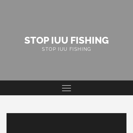
Skip
to
content
STOP IUU FISHING
STOP IUU FISHING