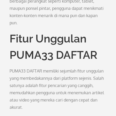
berbagai perangkat seperti komputer, tablet,
maupun ponsel pintar, pengguna dapat menikmati
konten-konten menarik di mana pun dan kapan
pun.
Fitur Unggulan
PUMA33 DAFTAR
PUMA33 DAFTAR memiliki sejumlah fitur unggulan
yang membedakannya dari platform sejenis. Salah
satunya adalah fitur pencarian yang canggih,
memudahkan pengguna untuk menemukan artikel
atau video yang mereka cari dengan cepat dan
akurat.