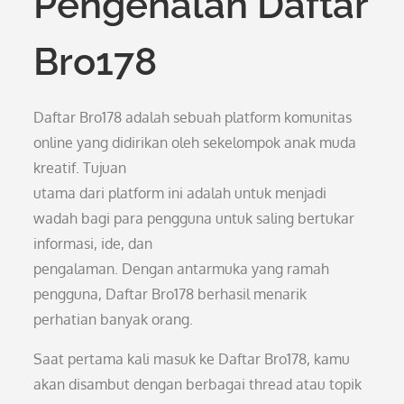
Pengenalan Daftar
Bro178
Daftar Bro178 adalah sebuah platform komunitas
online yang didirikan oleh sekelompok anak muda
kreatif. Tujuan
utama dari platform ini adalah untuk menjadi
wadah bagi para pengguna untuk saling bertukar
informasi, ide, dan
pengalaman. Dengan antarmuka yang ramah
pengguna, Daftar Bro178 berhasil menarik
perhatian banyak orang.
Saat pertama kali masuk ke Daftar Bro178, kamu
akan disambut dengan berbagai thread atau topik