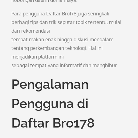
hubungan dalam dunia maya.
Para pengguna Daftar Bro178 juga seringkali
berbagi tips dan trik seputar topik tertentu, mulai
dari rekomendasi
tempat makan enak hingga diskusi mendalam
tentang perkembangan teknologi. Hal ini
menjadikan platform ini
sebagai tempat yang informatif dan menghibur.
Pengalaman
Pengguna di
Daftar Bro178