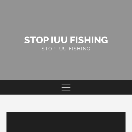
Skip
to
content
STOP IUU FISHING
STOP IUU FISHING