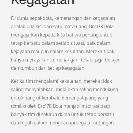
Di dunia sepakbola, kemenangan dan kegagalan
adalah dua sisi dari satu mata uang. Bro178 Bola
mengajarkan kepada kita bahwa penting untuk
tetap bersatu dalam setiap situasi, baik dalam
kejayaan maupun dalam kesulitan. Mereka tidak
hanya merayakan kemenangan, tetapi juga belajar
dan tumbuh dari setiap kegagalan.
Ketika tim mengalami kekalahan, mereka tidak
saling menyalahkan, melainkan saling mendukung
untuk bangkit kembali. Semangat juang yang
dimiliki oleh Bro178 Bola menjadi inspirasi bagi
banyak tim di seluruh dunia untuk tetap bersatu
dan teguh dalam menghadapi segala tantangan.