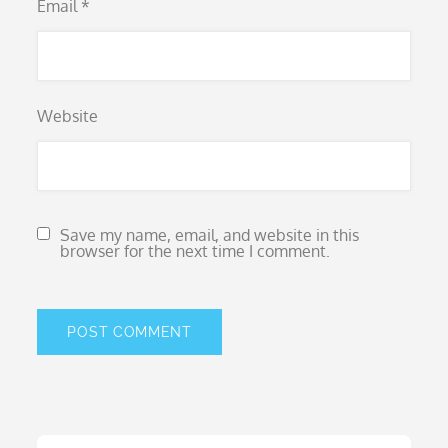
Email
*
Website
Save my name, email, and website in this
browser for the next time I comment.