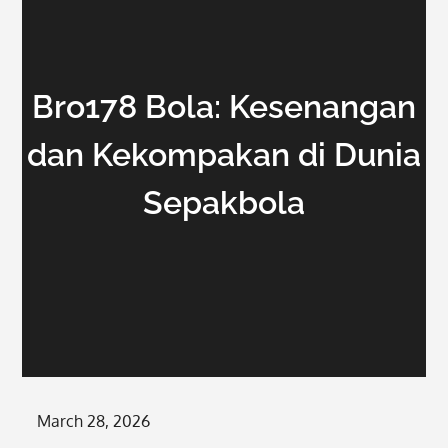
Bro178 Bola: Kesenangan
dan Kekompakan di Dunia
Sepakbola
Posted
March 28, 2026