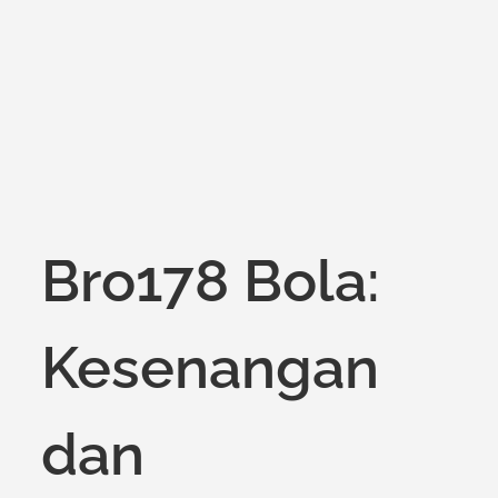
on
Bro178 Bola:
Kesenangan
dan