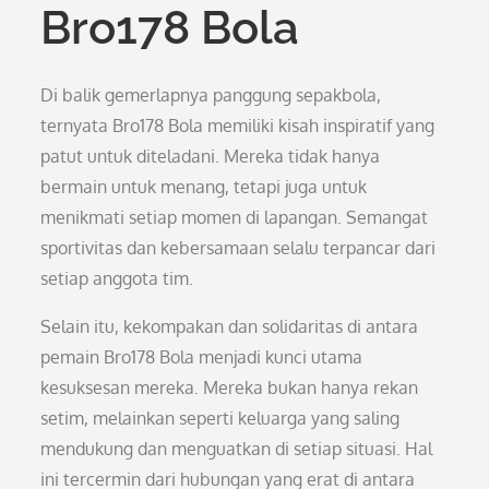
Bro178 Bola
Di balik gemerlapnya panggung sepakbola,
ternyata Bro178 Bola memiliki kisah inspiratif yang
patut untuk diteladani. Mereka tidak hanya
bermain untuk menang, tetapi juga untuk
menikmati setiap momen di lapangan. Semangat
sportivitas dan kebersamaan selalu terpancar dari
setiap anggota tim.
Selain itu, kekompakan dan solidaritas di antara
pemain Bro178 Bola menjadi kunci utama
kesuksesan mereka. Mereka bukan hanya rekan
setim, melainkan seperti keluarga yang saling
mendukung dan menguatkan di setiap situasi. Hal
ini tercermin dari hubungan yang erat di antara