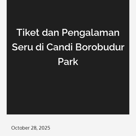
Tiket dan Pengalaman
Seru di Candi Borobudur
Park
Posted
October 28, 2025