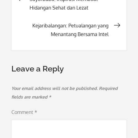
Hidangan Sehat dan Lezat
navigation
Kejaribalangan: Petualangan yang
Menantang Bersama Intel
Leave a Reply
Your email address will not be published.
Required
fields are marked
*
Comment
*