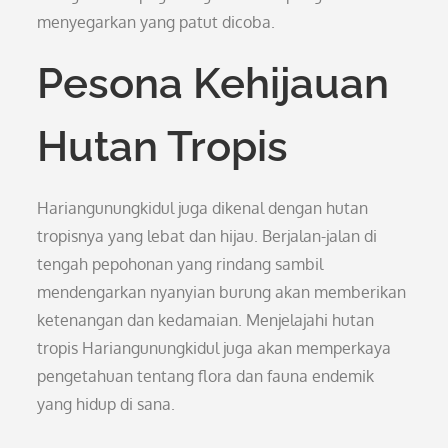
menyegarkan yang patut dicoba.
Pesona Kehijauan
Hutan Tropis
Hariangunungkidul juga dikenal dengan hutan
tropisnya yang lebat dan hijau. Berjalan-jalan di
tengah pepohonan yang rindang sambil
mendengarkan nyanyian burung akan memberikan
ketenangan dan kedamaian. Menjelajahi hutan
tropis Hariangunungkidul juga akan memperkaya
pengetahuan tentang flora dan fauna endemik
yang hidup di sana.