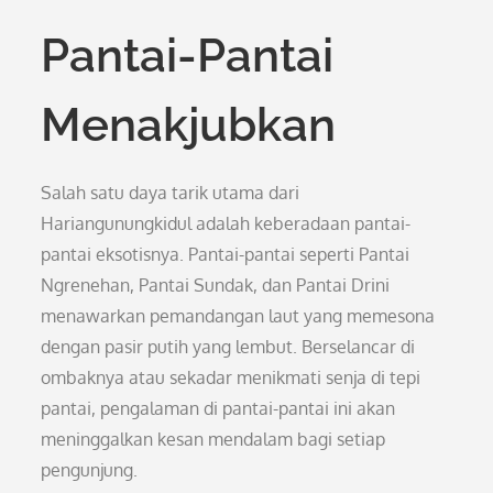
Pantai-Pantai
Menakjubkan
Salah satu daya tarik utama dari
Hariangunungkidul adalah keberadaan pantai-
pantai eksotisnya. Pantai-pantai seperti Pantai
Ngrenehan, Pantai Sundak, dan Pantai Drini
menawarkan pemandangan laut yang memesona
dengan pasir putih yang lembut. Berselancar di
ombaknya atau sekadar menikmati senja di tepi
pantai, pengalaman di pantai-pantai ini akan
meninggalkan kesan mendalam bagi setiap
pengunjung.