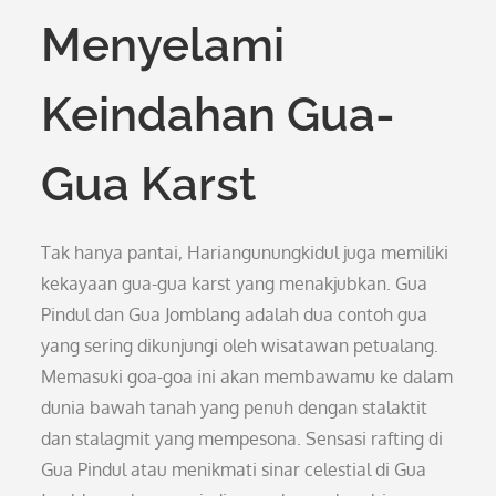
Menyelami
Keindahan Gua-
Gua Karst
Tak hanya pantai, Hariangunungkidul juga memiliki
kekayaan gua-gua karst yang menakjubkan. Gua
Pindul dan Gua Jomblang adalah dua contoh gua
yang sering dikunjungi oleh wisatawan petualang.
Memasuki goa-goa ini akan membawamu ke dalam
dunia bawah tanah yang penuh dengan stalaktit
dan stalagmit yang mempesona. Sensasi rafting di
Gua Pindul atau menikmati sinar celestial di Gua