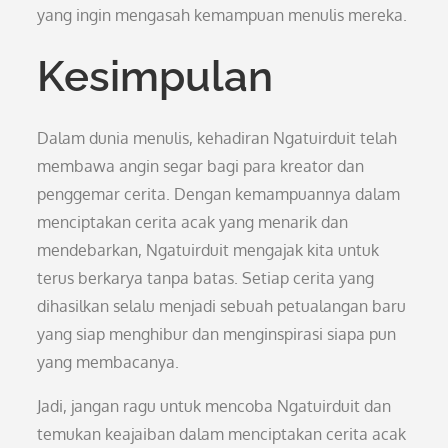
yang ingin mengasah kemampuan menulis mereka.
Kesimpulan
Dalam dunia menulis, kehadiran Ngatuirduit telah
membawa angin segar bagi para kreator dan
penggemar cerita. Dengan kemampuannya dalam
menciptakan cerita acak yang menarik dan
mendebarkan, Ngatuirduit mengajak kita untuk
terus berkarya tanpa batas. Setiap cerita yang
dihasilkan selalu menjadi sebuah petualangan baru
yang siap menghibur dan menginspirasi siapa pun
yang membacanya.
Jadi, jangan ragu untuk mencoba Ngatuirduit dan
temukan keajaiban dalam menciptakan cerita acak