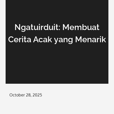
Ngatuirduit: Membuat
Cerita Acak yang Menarik
Posted
October 28, 2025
on