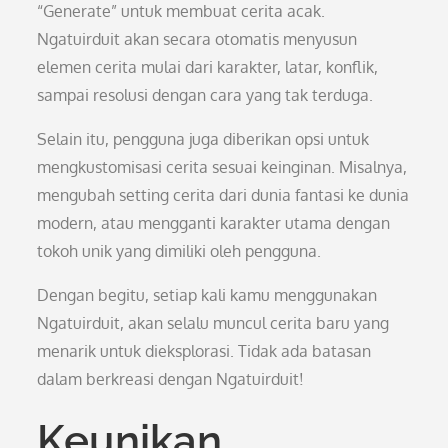
“Generate” untuk membuat cerita acak.
Ngatuirduit akan secara otomatis menyusun
elemen cerita mulai dari karakter, latar, konflik,
sampai resolusi dengan cara yang tak terduga.
Selain itu, pengguna juga diberikan opsi untuk
mengkustomisasi cerita sesuai keinginan. Misalnya,
mengubah setting cerita dari dunia fantasi ke dunia
modern, atau mengganti karakter utama dengan
tokoh unik yang dimiliki oleh pengguna.
Dengan begitu, setiap kali kamu menggunakan
Ngatuirduit, akan selalu muncul cerita baru yang
menarik untuk dieksplorasi. Tidak ada batasan
dalam berkreasi dengan Ngatuirduit!
Keunikan