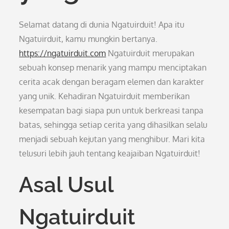
Selamat datang di dunia Ngatuirduit! Apa itu
Ngatuirduit, kamu mungkin bertanya.
https://ngatuirduit.com
Ngatuirduit merupakan
sebuah konsep menarik yang mampu menciptakan
cerita acak dengan beragam elemen dan karakter
yang unik. Kehadiran Ngatuirduit memberikan
kesempatan bagi siapa pun untuk berkreasi tanpa
batas, sehingga setiap cerita yang dihasilkan selalu
menjadi sebuah kejutan yang menghibur. Mari kita
telusuri lebih jauh tentang keajaiban Ngatuirduit!
Asal Usul
Ngatuirduit