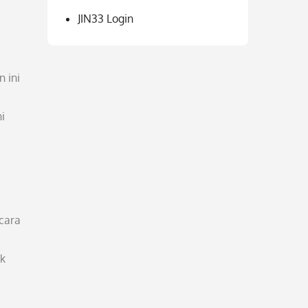
JIN33 Login
 ini
i
cara
ak