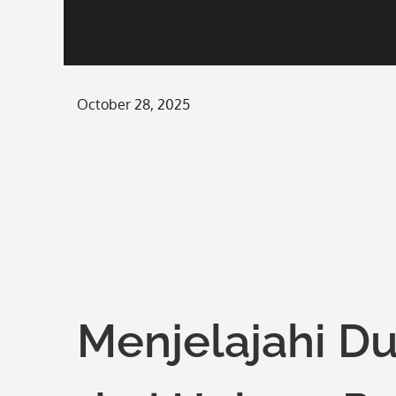
Posted
October 28, 2025
on
Menjelajahi D