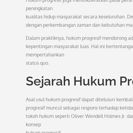
Hukum progresif juga menitikberatkan pada perlin
peningkatan
kualitas hidup masyarakat secara keseluruhan. 
dengan perkembangan zaman dan kebutuhan mas
Dalam praktiknya, hukum progresif mendorong adan
kepentingan masyarakat luas. Hal ini bertentan
mempertahankan
status quo.
Sejarah Hukum Pr
Asal usul hukum progresif dapat ditelusuri kemba
progresif muncul sebagai respons terhadap ketida
tokoh hukum seperti Oliver Wendell Holmes Jr. d
konsep
hukum progresif.