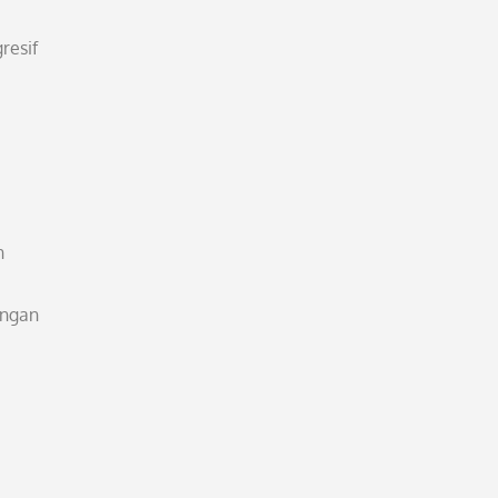
resif
n
ungan