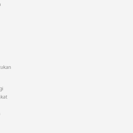
a
tukan
gi
akat
m