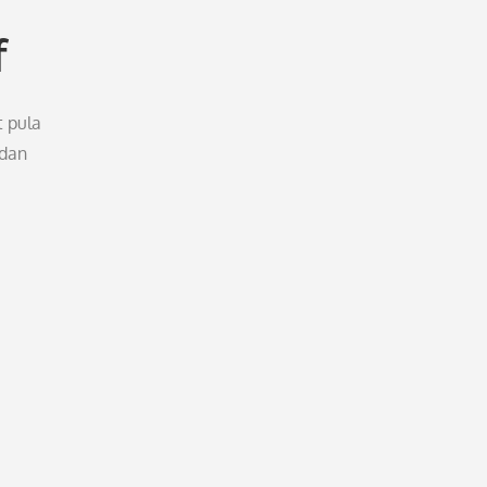
f
 pula
 dan