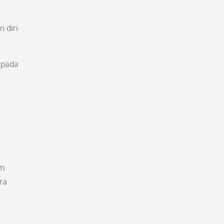
 diri
 pada
um
ra