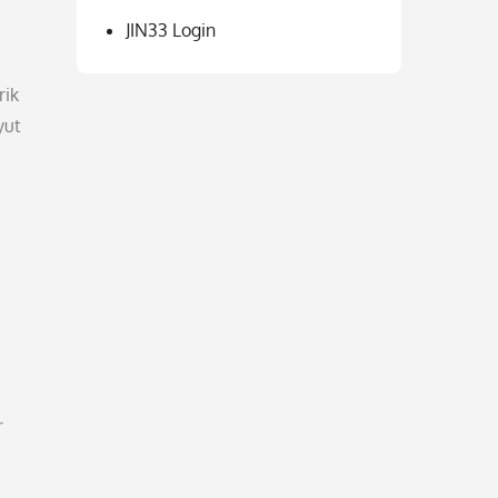
JIN33 Login
rik
yut
r