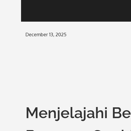
Posted
December 13, 2025
on
Menjelajahi B