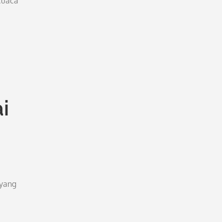
cuaca
i
 yang