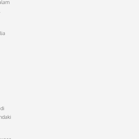
 alam
,
lia
di
ndaki