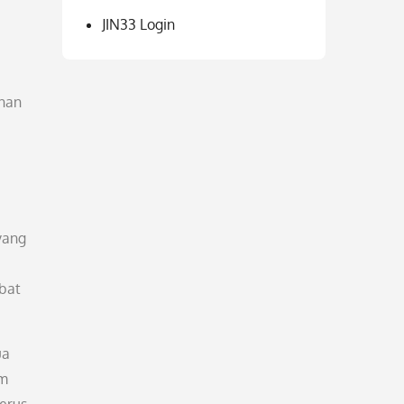
JIN33 Login
anan
yang
ebat
ua
am