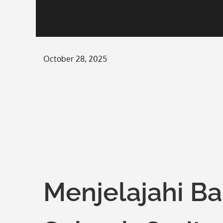
Posted
October 28, 2025
on
Menjelajahi B