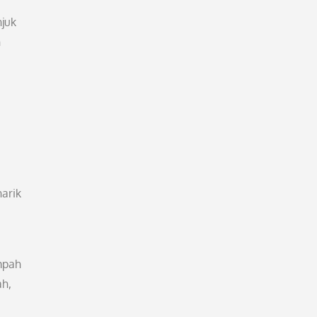
njuk
n
arik
mpah
ah,