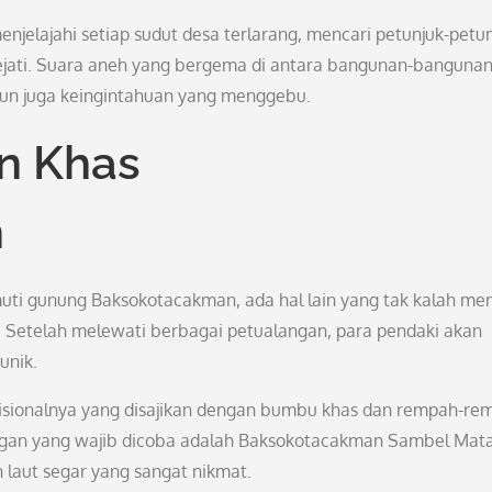
njelajahi setiap sudut desa terlarang, mencari petunjuk-petu
ati. Suara aneh yang bergema di antara bangunan-banguna
n juga keingintahuan yang menggebu.
n Khas
n
uti gunung Baksokotacakman, ada hal lain yang tak kalah men
i. Setelah melewati berbagai petualangan, para pendaki akan
unik.
isionalnya yang disajikan dengan bumbu khas dan rempah-re
ngan yang wajib dicoba adalah Baksokotacakman Sambel Mat
laut segar yang sangat nikmat.