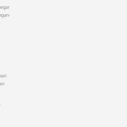
segar
ngan-
ari
ari
a