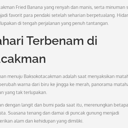
acakman Fried Banana yang renyah dan manis, serta minuman 
adi favorit para pendaki setelah seharian berpetualang. Hida
rlupakan di tengah perjalanan yang penuh tantangan.
hari Terbenam di
acakman
anan menuju Baksokotacakman adalah saat menyaksikan matah
berubah warna dari biru ke jingga ke merah, panorama matah
n yang tak terlupakan.
an dengan langit dan bumi pada saat itu, merenungkan betap
sta. Suasana tenang dan damai di puncak gunung menjadi
rikan alam dan kehidupan yang dimiliki.