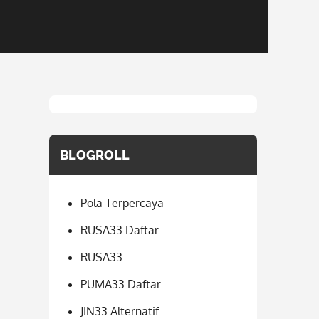
BLOGROLL
Pola Terpercaya
RUSA33 Daftar
RUSA33
PUMA33 Daftar
JIN33 Alternatif