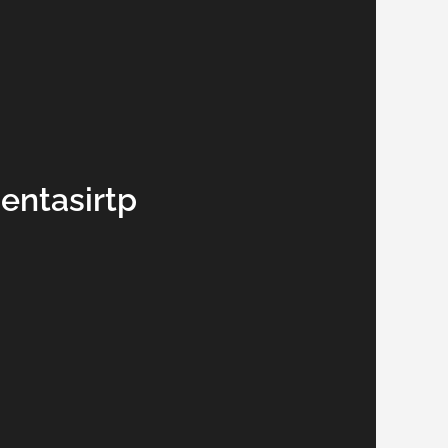
entasirtp