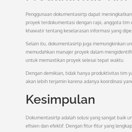
Penggunaan dokumentasirtp dapat meningkatkan p
proyek terdokumentasi dengan rapi, anggota tim
khawatir tentang keselarasan informasi yang dipe
Selain itu, dokumentasirtp juga memungkinkan un
memudahkan manajer proyek dalam mengidentifik
untuk memastikan proyek selesai tepat waktu.
Dengan demikian, tidak hanya produktivitas tim ya
akan lebih terjamin karena adanya koordinasi yang
Kesimpulan
Dokumentasirtp adalah solusi yang sangat baik 
efisien dan efektif. Dengan fitur-fitur yang len