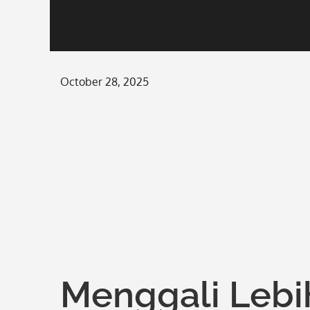
Posted
October 28, 2025
on
Menggali Lebi