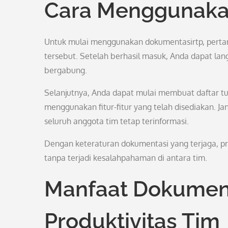
Cara Menggunaka
Untuk mulai menggunakan dokumentasirtp, pert
tersebut. Setelah berhasil masuk, Anda dapat 
bergabung.
Selanjutnya, Anda dapat mulai membuat daftar t
menggunakan fitur-fitur yang telah disediakan. J
seluruh anggota tim tetap terinformasi.
Dengan keteraturan dokumentasi yang terjaga, pro
tanpa terjadi kesalahpahaman di antara tim.
Manfaat Dokument
Produktivitas Tim