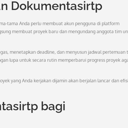
n Dokumentasirtp
ama-tama Anda perlu membuat akun pengguna di platform
langsung membuat proyek baru dan mengundang anggota tim un
ugas, menetapkan deadline, dan menyusun jadwal pertemuan 
angan lupa untuk secara rutin memperbarui progress proyek ag
yek yang Anda kerjakan dijamin akan berjalan lancar dan efis
asirtp bagi