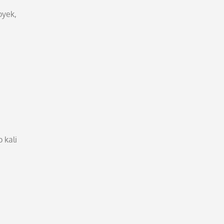
oyek,
 kali