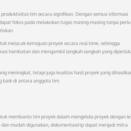
roduktivitas tim secara signifikan. Dengan semua informasi
 dapat fokus pada melakukan tugas masing-masing tanpa perlu
rlukan.
tuk melacak kemajuan proyek secara real-time, sehingga
asi hambatan dan mengambil langkah-langkah yang diperluk
ng meningkat, tetapi juga kualitas hasil proyek yang dihasilka
 baik di antara anggota tim.
untuk membantu tim proyek dalam mengelola proyek dengan le
gkap dan mudah digunakan, dokumentasirtp dapat menjadi mitra