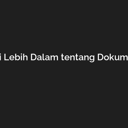
 Lebih Dalam tentang Dokum