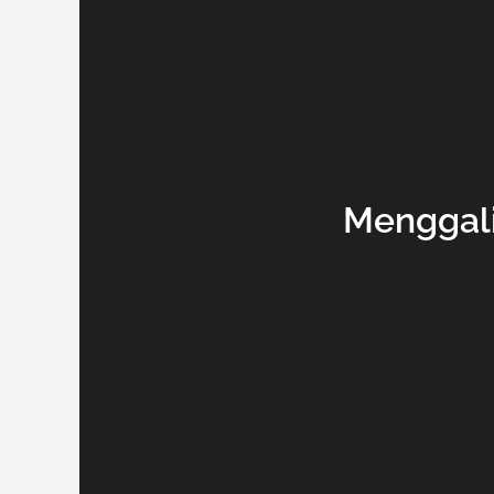
Menggali