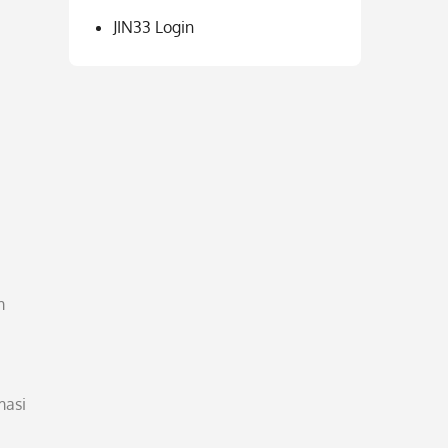
JIN33 Login
m
masi