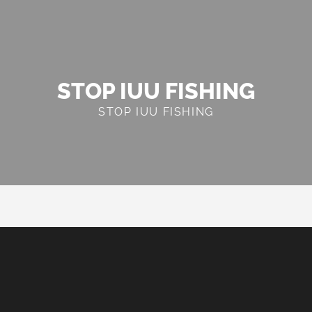
STOP IUU FISHING
STOP IUU FISHING