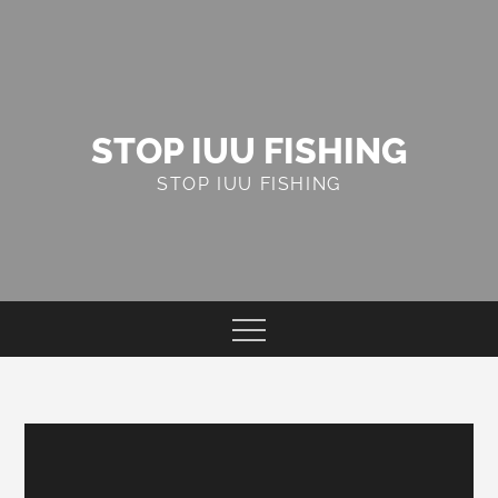
Skip
to
content
STOP IUU FISHING
STOP IUU FISHING