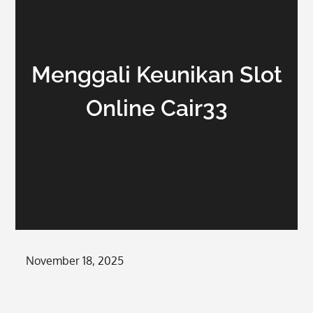
Menggali Keunikan Slot
Online Cair33
Posted
November 18, 2025
on