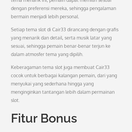
tema menarik ini, pemain dapat memilih sesuai
dengan preferensi mereka, sehingga pengalaman
bermain menjadi lebih personal.
Setiap tema slot di Cair33 dirancang dengan grafis
yang menarik dan detail, serta musik latar yang
sesuai, sehingga pemain benar-benar terjun ke
dalam atmosfer tema yang dipilih.
Keberagaman tema slot juga membuat Cair33
cocok untuk berbagai kalangan pemain, dari yang
menyukai yang sederhana hingga yang
menginginkan tantangan lebih dalam permainan
slot.
Fitur Bonus