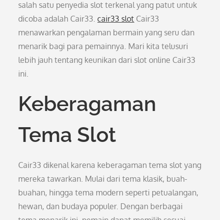
salah satu penyedia slot terkenal yang patut untuk
dicoba adalah Cair33.
cair33 slot
Cair33
menawarkan pengalaman bermain yang seru dan
menarik bagi para pemainnya. Mari kita telusuri
lebih jauh tentang keunikan dari slot online Cair33
ini.
Keberagaman
Tema Slot
Cair33 dikenal karena keberagaman tema slot yang
mereka tawarkan. Mulai dari tema klasik, buah-
buahan, hingga tema modern seperti petualangan,
hewan, dan budaya populer. Dengan berbagai