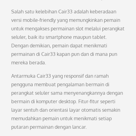
Salah satu kelebihan Cair33 adalah keberadaan
versi mobile-friendly yang memungkinkan pemain
untuk mengakses permainan slot melalui perangkat
seluler, baik itu smartphone maupun tablet.
Dengan demikian, pemain dapat menikmati
permainan di Cair33 kapan pun dan di mana pun
mereka berada.
Antarmuka Cair33 yang responsif dan ramah
pengguna membuat pengalaman bermain di
perangkat seluler sama menyenangkannya dengan
bermain di komputer desktop. Fitur-fitur seperti
layar sentuh dan orientasi layar otomatis semakin
memudahkan pemain untuk menikmati setiap
putaran permainan dengan lancar.