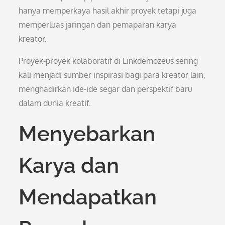
hanya memperkaya hasil akhir proyek tetapi juga
memperluas jaringan dan pemaparan karya
kreator.
Proyek-proyek kolaboratif di Linkdemozeus sering
kali menjadi sumber inspirasi bagi para kreator lain,
menghadirkan ide-ide segar dan perspektif baru
dalam dunia kreatif.
Menyebarkan
Karya dan
Mendapatkan