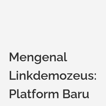
on
Mengenal
Linkdemozeus:
Platform Baru