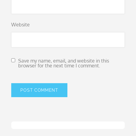
Website
Save my name, email, and website in this
browser for the next time I comment.