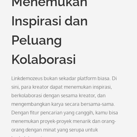
Menemukan
Inspirasi dan
Peluang
Kolaborasi
Linkdemozeus bukan sekadar platform biasa. Di
sini, para kreator dapat menemukan inspirasi,
berkolaborasi dengan sesama kreator, dan
mengembangkan karya secara bersama-sama.
Dengan fitur pencarian yang canggih, kamu bisa
menemukan proyek-proyek menarik dan orang-
orang dengan minat yang serupa untuk