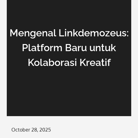
Mengenal Linkdemozeus:
Platform Baru untuk
Kolaborasi Kreatif
Posted
October 28, 2025