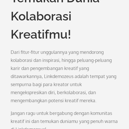
Kolaborasi
Kreatifmu!
Dari fitur-fitur unggulannya yang mendorong
kolaborasi dan inspirasi, hingga peluang-peluang
karir dan pengembangan kreatif yang
ditawarkannya, Linkdemozeus adalah tempat yang
sempurna bagi para kreator untuk
mengekspresikan diri, berkolaborasi, dan
mengembangkan potensi kreatif mereka.
Jangan ragu untuk bergabung dengan komunitas
kreatif ini dan temukan duniamu yang penuh warna