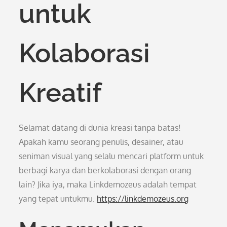
untuk
Kolaborasi
Kreatif
Selamat datang di dunia kreasi tanpa batas!
Apakah kamu seorang penulis, desainer, atau
seniman visual yang selalu mencari platform untuk
berbagi karya dan berkolaborasi dengan orang
lain? Jika iya, maka Linkdemozeus adalah tempat
yang tepat untukmu.
https://linkdemozeus.org