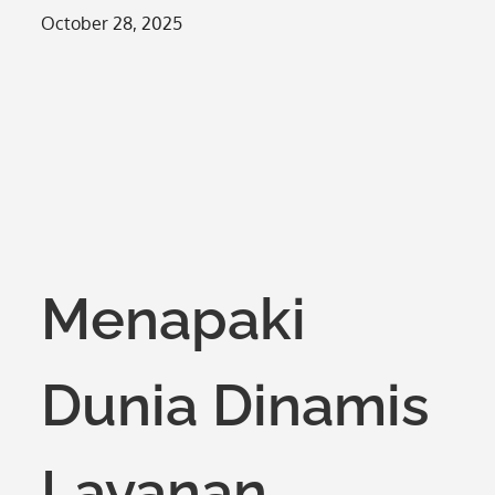
Posted
October 28, 2025
on
Menapaki
Dunia Dinamis
Layanan