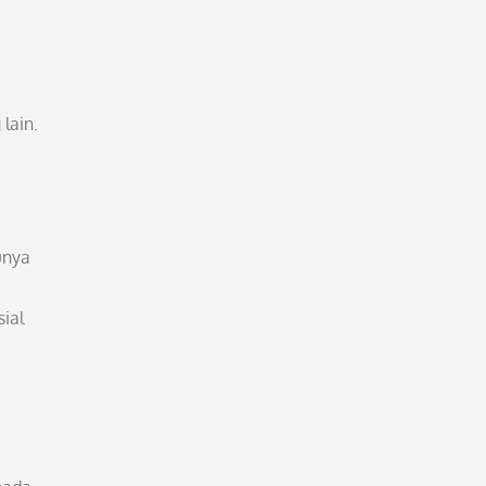
lain.
unya
ial