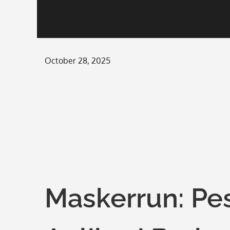
Posted
October 28, 2025
on
Maskerrun: Pes