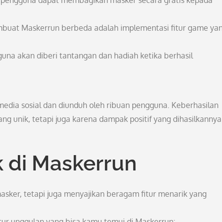
p pengguna dapat membagikan masker secara gratis kepada
at Maskerrun berbeda adalah implementasi fitur game ya
a akan diberi tantangan dan hadiah ketika berhasil
media sosial dan diunduh oleh ribuan pengguna. Keberhasilan
ang unik, tetapi juga karena dampak positif yang dihasilkannya
k di Maskerrun
asker, tetapi juga menyajikan beragam fitur menarik yang
tur unggulan yang bisa kamu temui di Maskerrun: