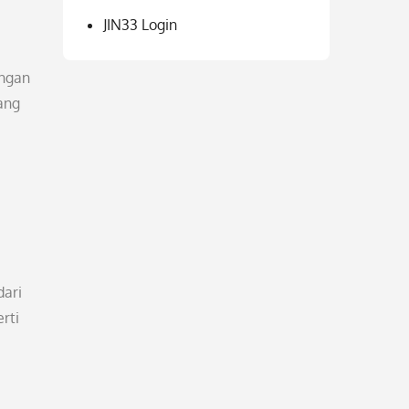
JIN33 Login
angan
ang
dari
rti