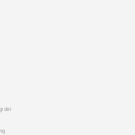
 diri
ang