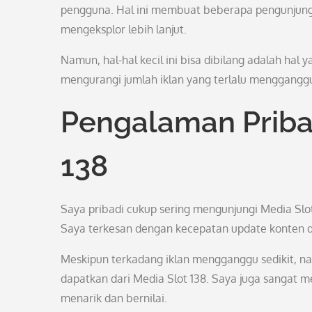
pengguna. Hal ini membuat beberapa pengunjung
mengeksplor lebih lanjut.
Namun, hal-hal kecil ini bisa dibilang adalah hal
mengurangi jumlah iklan yang terlalu menggangg
Pengalaman Priba
138
Saya pribadi cukup sering mengunjungi Media Slo
Saya terkesan dengan kecepatan update konten d
Meskipun terkadang iklan mengganggu sedikit, n
dapatkan dari Media Slot 138. Saya juga sangat 
menarik dan bernilai.