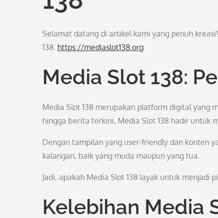
Selamat datang di artikel kami yang penuh kreasi!
138.
https://mediaslot138.org
Media Slot 138: P
Media Slot 138 merupakan platform digital yang m
hingga berita terkini, Media Slot 138 hadir untu
Dengan tampilan yang user-friendly dan konten ya
kalangan, baik yang muda maupun yang tua.
Jadi, apakah Media Slot 138 layak untuk menjadi pi
Kelebihan Media S