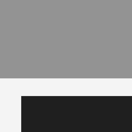
Skip
to
content