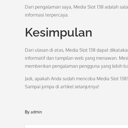
Dari pengalaman saya, Media Slot 138 adalah sala
informasi terpercaya.
Kesimpulan
Dari ulasan di atas, Media Slot 138 dapat dikat
informatif dan tampilan web yang menawan. Meski
memberikan pengalaman pengguna yang lebih ba
Jadi, apakah Anda sudah mencoba Media Slot 138
Sampai jumpa di artikel selanjutnya!
By
admin