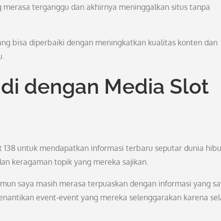
 merasa terganggu dan akhirnya meninggalkan situs tanpa
 yang bisa diperbaiki dengan meningkatkan kualitas konten dan
u.
di dengan Media Slot
t 138 untuk mendapatkan informasi terbaru seputar dunia hibu
an keragaman topik yang mereka sajikan.
amun saya masih merasa terpuaskan dengan informasi yang s
menantikan event-event yang mereka selenggarakan karena sel