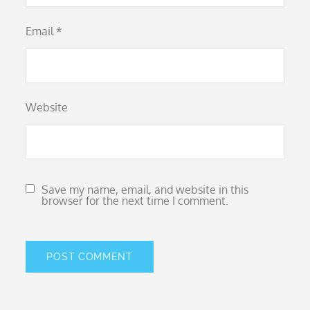
Email
*
Website
Save my name, email, and website in this
browser for the next time I comment.