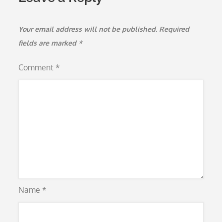
Your email address will not be published.
Required
fields are marked
*
Comment
*
Name
*