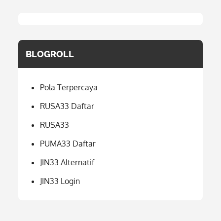
BLOGROLL
Pola Terpercaya
RUSA33 Daftar
RUSA33
PUMA33 Daftar
JIN33 Alternatif
JIN33 Login