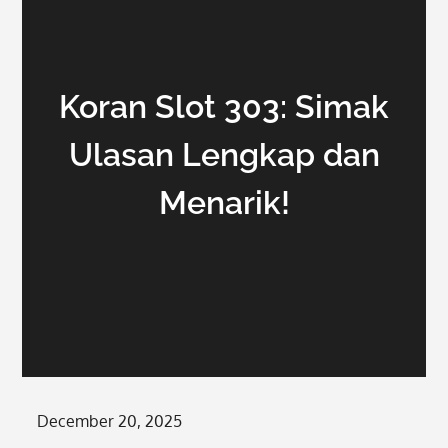
Koran Slot 303: Simak
Ulasan Lengkap dan
Menarik!
Posted
December 20, 2025