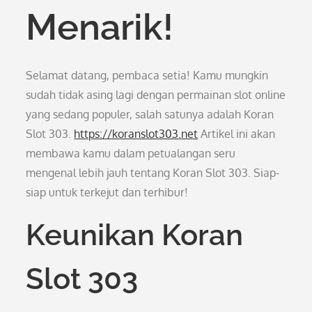
Menarik!
Selamat datang, pembaca setia! Kamu mungkin
sudah tidak asing lagi dengan permainan slot online
yang sedang populer, salah satunya adalah Koran
Slot 303.
https://koranslot303.net
Artikel ini akan
membawa kamu dalam petualangan seru
mengenal lebih jauh tentang Koran Slot 303. Siap-
siap untuk terkejut dan terhibur!
Keunikan Koran
Slot 303