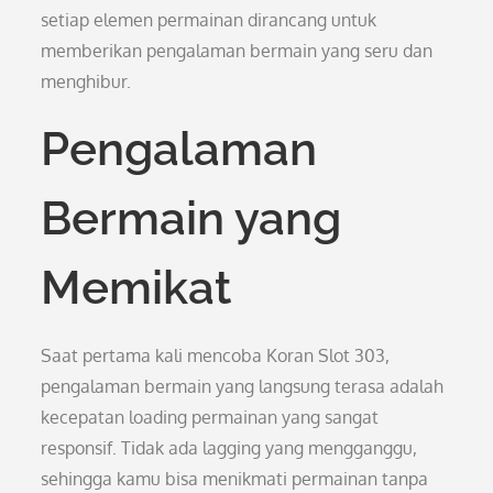
setiap elemen permainan dirancang untuk
memberikan pengalaman bermain yang seru dan
menghibur.
Pengalaman
Bermain yang
Memikat
Saat pertama kali mencoba Koran Slot 303,
pengalaman bermain yang langsung terasa adalah
kecepatan loading permainan yang sangat
responsif. Tidak ada lagging yang mengganggu,
sehingga kamu bisa menikmati permainan tanpa