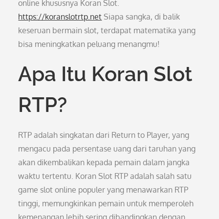
online khususnya Koran Slot.
https://koranslotrtp.net
Siapa sangka, di balik
keseruan bermain slot, terdapat matematika yang
bisa meningkatkan peluang menangmu!
Apa Itu Koran Slot
RTP?
RTP adalah singkatan dari Return to Player, yang
mengacu pada persentase uang dari taruhan yang
akan dikembalikan kepada pemain dalam jangka
waktu tertentu. Koran Slot RTP adalah salah satu
game slot online populer yang menawarkan RTP
tinggi, memungkinkan pemain untuk memperoleh
kemenangan lebih sering dibandingkan dengan