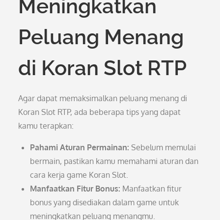
Meningkatkan
Peluang Menang
di Koran Slot RTP
Agar dapat memaksimalkan peluang menang di
Koran Slot RTP, ada beberapa tips yang dapat
kamu terapkan:
Pahami Aturan Permainan:
Sebelum memulai
bermain, pastikan kamu memahami aturan dan
cara kerja game Koran Slot.
Manfaatkan Fitur Bonus:
Manfaatkan fitur
bonus yang disediakan dalam game untuk
meningkatkan peluang menangmu.