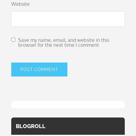
Website
Save my name, email, and website in this
browser for the next time I comment.
BLOGROLL