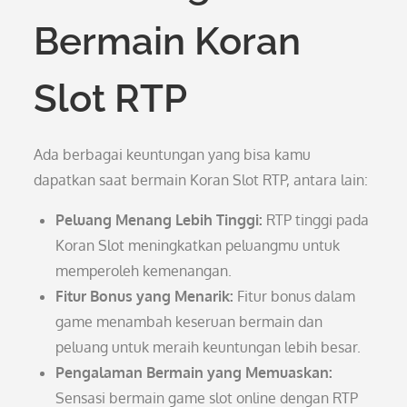
Bermain Koran
Slot RTP
Ada berbagai keuntungan yang bisa kamu
dapatkan saat bermain Koran Slot RTP, antara lain:
Peluang Menang Lebih Tinggi:
RTP tinggi pada
Koran Slot meningkatkan peluangmu untuk
memperoleh kemenangan.
Fitur Bonus yang Menarik:
Fitur bonus dalam
game menambah keseruan bermain dan
peluang untuk meraih keuntungan lebih besar.
Pengalaman Bermain yang Memuaskan:
Sensasi bermain game slot online dengan RTP