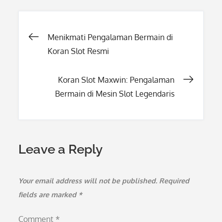
Post
Menikmati Pengalaman Bermain di
Koran Slot Resmi
navigation
Koran Slot Maxwin: Pengalaman
Bermain di Mesin Slot Legendaris
Leave a Reply
Your email address will not be published.
Required
fields are marked
*
Comment
*