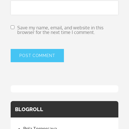
Save my name, email, and website in this
browser for the next time I comment.
BLOGROLL
Pola Terpercaya