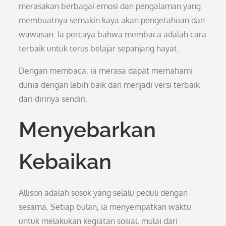
merasakan berbagai emosi dan pengalaman yang
membuatnya semakin kaya akan pengetahuan dan
wawasan. Ia percaya bahwa membaca adalah cara
terbaik untuk terus belajar sepanjang hayat.
Dengan membaca, ia merasa dapat memahami
dunia dengan lebih baik dan menjadi versi terbaik
dari dirinya sendiri.
Menyebarkan
Kebaikan
Allison adalah sosok yang selalu peduli dengan
sesama. Setiap bulan, ia menyempatkan waktu
untuk melakukan kegiatan sosial, mulai dari