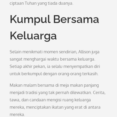
ciptaan Tuhan yang tiada duanya.
Kumpul Bersama
Keluarga
Selain menikmati momen sendirian, Allison juga
sangat menghargai waktu bersama keluarga.
Setiap akhir pekan, ia selalu menyempatkan diri
untuk berkumpul dengan orang-orang terkasih.
Makan malam bersama di meja makan panjang
menjadi tradisi yang tak pernah dilewatkan. Cerita,
tawa, dan candaan mengisi ruang keluarga
mereka, menciptakan ikatan yang erat di antara
mereka.