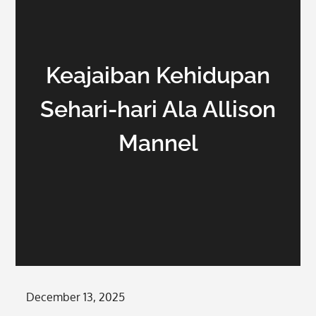
Keajaiban Kehidupan
Sehari-hari Ala Allison
Mannel
Posted
December 13, 2025