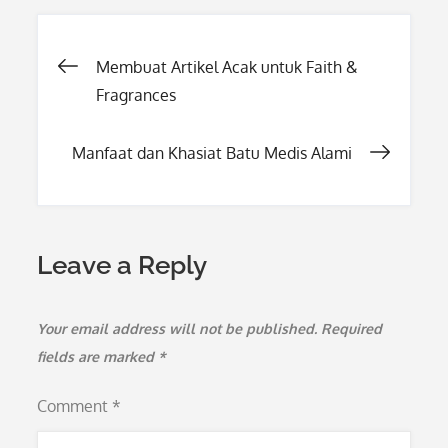
Post
Membuat Artikel Acak untuk Faith &
Fragrances
navigation
Manfaat dan Khasiat Batu Medis Alami
Leave a Reply
Your email address will not be published.
Required
fields are marked
*
Comment
*