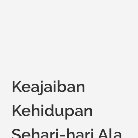
on
Keajaiban
Kehidupan
Sehari-hari Ala