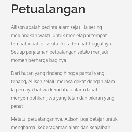
Petualangan
Allison adalah pecinta alam sejati. Ia sering
meluangkan waktu untuk menjelajahi tempat-
tempat indah di sekitar kota tempat tinggalnya.
Setiap perjalanan petualangan selalu menjadi
momen berharga baginya.
Dari hutan yang rindang hingga pantai yang
tenang, Allison selalu merasa dekat dengan alam.
Ia percaya bahwa keindahan alam dapat
menyembuhkan jiwa yang lelah dan pikiran yang
penat.
Melalui petualangannya, Allison juga belajar untuk
menghargai keberagaman alam dan keajaiban