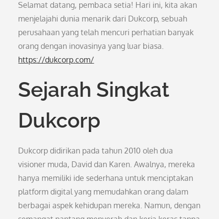
Selamat datang, pembaca setia! Hari ini, kita akan
menjelajahi dunia menarik dari Dukcorp, sebuah
perusahaan yang telah mencuri perhatian banyak
orang dengan inovasinya yang luar biasa.
https://dukcorp.com/
Sejarah Singkat
Dukcorp
Dukcorp didirikan pada tahun 2010 oleh dua
visioner muda, David dan Karen. Awalnya, mereka
hanya memiliki ide sederhana untuk menciptakan
platform digital yang memudahkan orang dalam
berbagai aspek kehidupan mereka. Namun, dengan