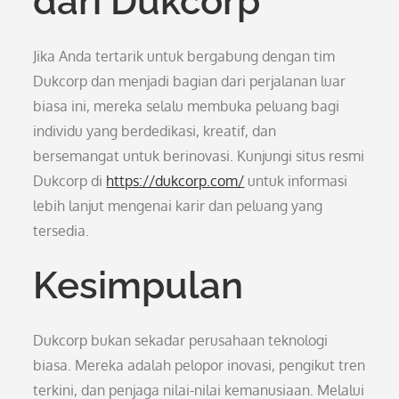
dari Dukcorp
Jika Anda tertarik untuk bergabung dengan tim
Dukcorp dan menjadi bagian dari perjalanan luar
biasa ini, mereka selalu membuka peluang bagi
individu yang berdedikasi, kreatif, dan
bersemangat untuk berinovasi. Kunjungi situs resmi
Dukcorp di
https://dukcorp.com/
untuk informasi
lebih lanjut mengenai karir dan peluang yang
tersedia.
Kesimpulan
Dukcorp bukan sekadar perusahaan teknologi
biasa. Mereka adalah pelopor inovasi, pengikut tren
terkini, dan penjaga nilai-nilai kemanusiaan. Melalui