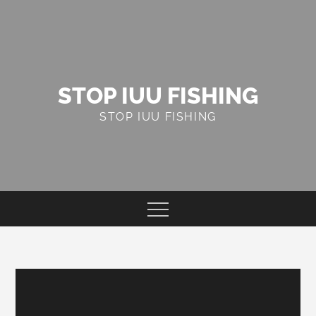
Skip
to
content
STOP IUU FISHING
STOP IUU FISHING