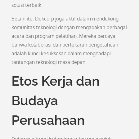
solusi terbaik.
Selain itu, Dukcorp juga aktif dalam mendukung
komunitas teknologi dengan mengadakan berbagai
acara dan program pelatihan. Mereka percaya
bahwa kolaborasi dan pertukaran pengetahuan
adalah kunci kesuksesan dalam menghadapi
tantangan teknologi masa depan.
Etos Kerja dan
Budaya
Perusahaan