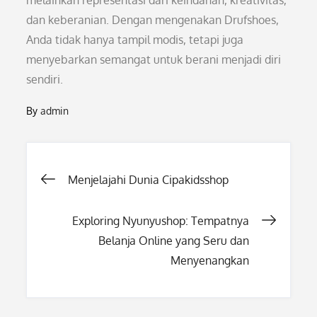
melainkan representasi dari keindahan, kreativitas,
dan keberanian. Dengan mengenakan Drufshoes,
Anda tidak hanya tampil modis, tetapi juga
menyebarkan semangat untuk berani menjadi diri
sendiri.
By
admin
Post
Menjelajahi Dunia Cipakidsshop
navigation
Exploring Nyunyushop: Tempatnya
Belanja Online yang Seru dan
Menyenangkan