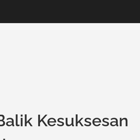
 Balik Kesuksesan