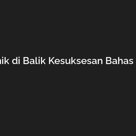
ik di Balik Kesuksesan Bahas 