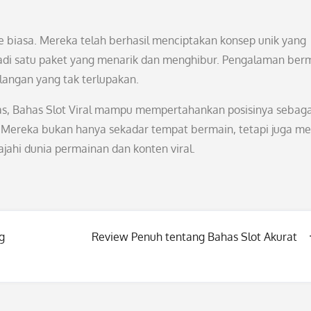
ne biasa. Mereka telah berhasil menciptakan konsep unik yang
adi satu paket yang menarik dan menghibur. Pengalaman ber
langan yang tak terlupakan.
tas, Bahas Slot Viral mampu mempertahankan posisinya sebaga
ni. Mereka bukan hanya sekadar tempat bermain, tetapi juga me
jahi dunia permainan dan konten viral.
g
Review Penuh tentang Bahas Slot Akurat