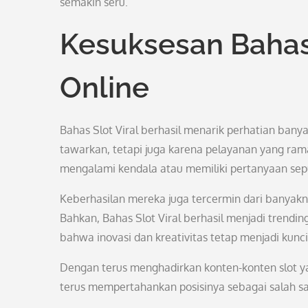
semakin seru.
Kesuksesan Bahas 
Online
Bahas Slot Viral berhasil menarik perhatian bany
tawarkan, tetapi juga karena pelayanan yang ram
mengalami kendala atau memiliki pertanyaan sep
Keberhasilan mereka juga tercermin dari banyakny
Bahkan, Bahas Slot Viral berhasil menjadi trendin
bahwa inovasi dan kreativitas tetap menjadi kunc
Dengan terus menghadirkan konten-konten slot ya
terus mempertahankan posisinya sebagai salah satu 