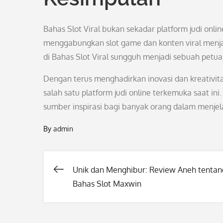
Bahas Slot Viral bukan sekadar platform judi onli
menggabungkan slot game dan konten viral menj
di Bahas Slot Viral sungguh menjadi sebuah petua
Dengan terus menghadirkan inovasi dan kreativi
salah satu platform judi online terkemuka saat i
sumber inspirasi bagi banyak orang dalam menjela
By
admin
Unik dan Menghibur: Review Aneh tentan
Post
Bahas Slot Maxwin
navigation