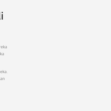
i
reka
ika
reka.
kan