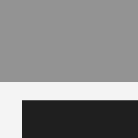
Skip
to
content