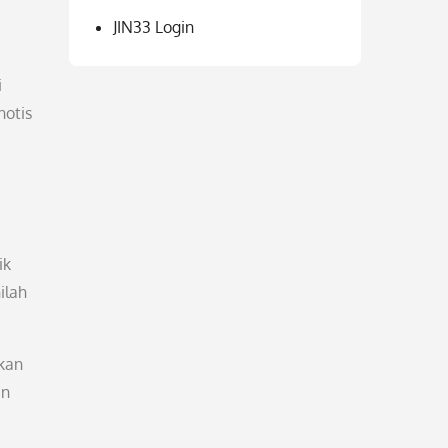
JIN33 Login
i
notis
ik
ilah
kan
an