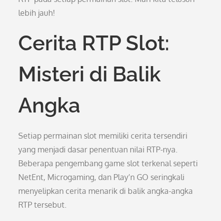
lebih jauh!
Cerita RTP Slot:
Misteri di Balik
Angka
Setiap permainan slot memiliki cerita tersendiri
yang menjadi dasar penentuan nilai RTP-nya.
Beberapa pengembang game slot terkenal seperti
NetEnt, Microgaming, dan Play’n GO seringkali
menyelipkan cerita menarik di balik angka-angka
RTP tersebut.