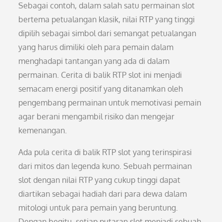
Sebagai contoh, dalam salah satu permainan slot
bertema petualangan klasik, nilai RTP yang tinggi
dipilih sebagai simbol dari semangat petualangan
yang harus dimiliki oleh para pemain dalam
menghadapi tantangan yang ada di dalam
permainan. Cerita di balik RTP slot ini menjadi
semacam energi positif yang ditanamkan oleh
pengembang permainan untuk memotivasi pemain
agar berani mengambil risiko dan mengejar
kemenangan.
Ada pula cerita di balik RTP slot yang terinspirasi
dari mitos dan legenda kuno. Sebuah permainan
slot dengan nilai RTP yang cukup tinggi dapat
diartikan sebagai hadiah dari para dewa dalam
mitologi untuk para pemain yang beruntung.
Dengan begitu, setiap putaran slot menjadi sebuah