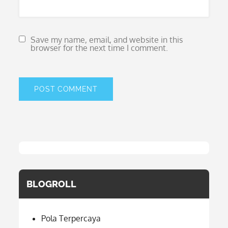
Save my name, email, and website in this
browser for the next time I comment.
BLOGROLL
Pola Terpercaya