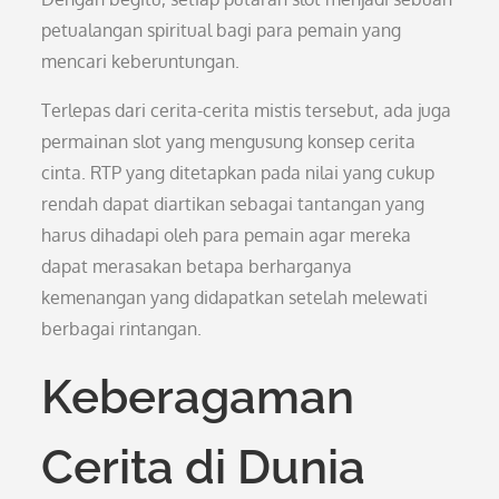
petualangan spiritual bagi para pemain yang
mencari keberuntungan.
Terlepas dari cerita-cerita mistis tersebut, ada juga
permainan slot yang mengusung konsep cerita
cinta. RTP yang ditetapkan pada nilai yang cukup
rendah dapat diartikan sebagai tantangan yang
harus dihadapi oleh para pemain agar mereka
dapat merasakan betapa berharganya
kemenangan yang didapatkan setelah melewati
berbagai rintangan.
Keberagaman
Cerita di Dunia