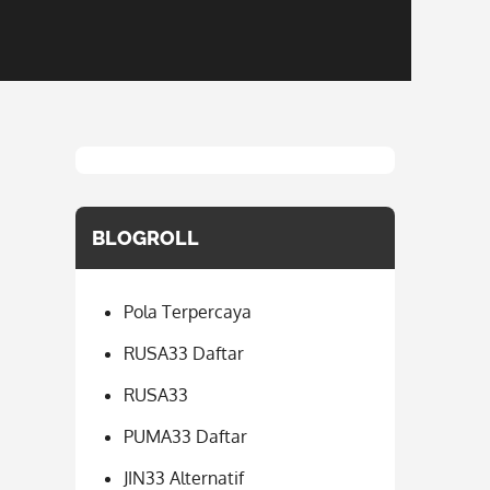
BLOGROLL
Pola Terpercaya
RUSA33 Daftar
RUSA33
PUMA33 Daftar
JIN33 Alternatif