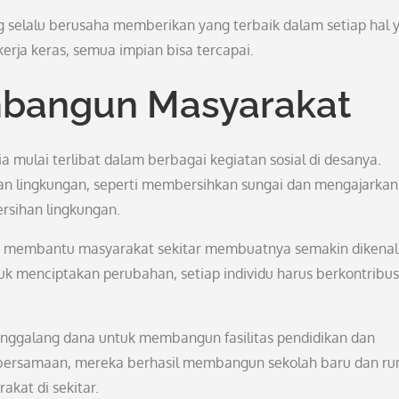
 selalu berusaha memberikan yang terbaik dalam setiap hal 
erja keras, semua impian bisa tercapai.
bangun Masyarakat
 mulai terlibat dalam berbagai kegiatan sosial di desanya.
an lingkungan, seperti membersihkan sungai dan mengajarkan
rsihan lingkungan.
m membantu masyarakat sekitar membuatnya semakin dikenal
uk menciptakan perubahan, setiap individu harus berkontribus
menggalang dana untuk membangun fasilitas pendidikan dan
ebersamaan, mereka berhasil membangun sekolah baru dan r
akat di sekitar.