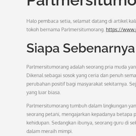
Halo pembaca setia, selamat datang di artikel kal
tokoh bernama Parlmersitumorang.
https://www.
Siapa Sebenarnya
Parlmersitumorang adalah seorang pria muda yang
Dikenal sebagai sosok yang ceria dan penuh se
perubahan positif bagi masyarakat sekitarnya. S
yang luar biasa.
Parlmersitumorang tumbuh dalam lingkungan yang p
seorang petani, mengajarkan kepadanya betapa p
kehidupan. Sedangkan ibunya, seorang guru di s
dalam meraih mimpi.