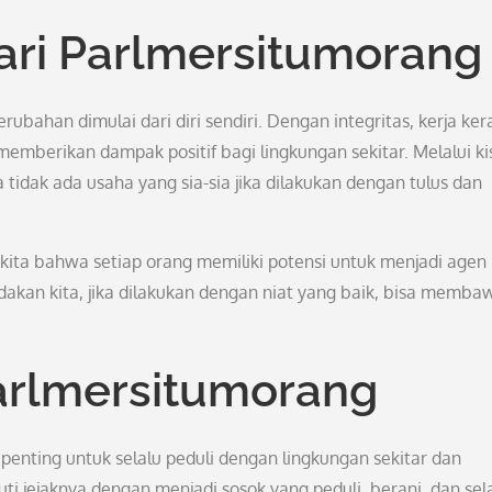
ari Parlmersitumorang
ahan dimulai dari diri sendiri. Dengan integritas, kerja ker
memberikan dampak positif bagi lingkungan sekitar. Melalui ki
idak ada usaha yang sia-sia jika dilakukan dengan tulus dan
kita bahwa setiap orang memiliki potensi untuk menjadi agen
akan kita, jika dilakukan dengan niat yang baik, bisa memba
Parlmersitumorang
 penting untuk selalu peduli dengan lingkungan sekitar dan
uti jejaknya dengan menjadi sosok yang peduli, berani, dan sel