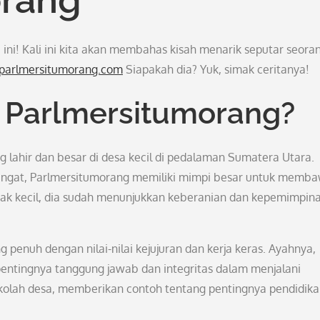
i ini! Kali ini kita akan membahas kisah menarik seputar seora
parlmersitumorang.com
Siapakah dia? Yuk, simak ceritanya!
 Parlmersitumorang?
 lahir dan besar di desa kecil di pedalaman Sumatera Utara.
mangat, Parlmersitumorang memiliki mimpi besar untuk memb
ejak kecil, dia sudah menunjukkan keberanian dan kepemimpin
enuh dengan nilai-nilai kejujuran dan kerja keras. Ayahnya,
entingnya tanggung jawab dan integritas dalam menjalani
ekolah desa, memberikan contoh tentang pentingnya pendidik