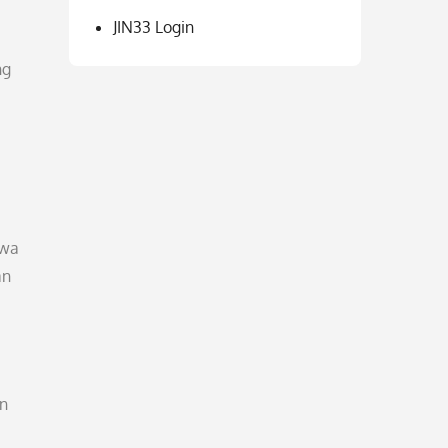
JIN33 Login
ng
awa
an
an