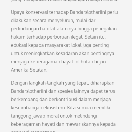
Upaya konservasi terhadap Bandarslothariini perlu
dilakukan secara menyeluruh, mulai dari
perlindungan habitat alaminya hingga penegakan
hukum terhadap perburuan ilegal. Selain itu,
edukasi kepada masyarakat lokal juga penting
untuk meningkatkan kesadaran akan pentingnya
menjaga keberagaman hayati di hutan hujan
Amerika Selatan.
Dengan langkah-langkah yang tepat, diharapkan
Bandarslothariini dan spesies lainnya dapat terus
berkembang dan berkontribusi dalam menjaga
keseimbangan ekosistem. Kita semua memiliki
tanggung jawab moral untuk melindungi
keberagaman hayati dan mewariskannya kepada