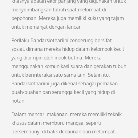
khasnya adalah ekor panjang yang digunakan untuk
menyeimbangkan tubuh saat melompat di
pepohonan. Mereka juga memiliki kuku yang tajam
untuk memanjat dengan lancar.
Perilaku Bandarslothariini cenderung bersifat
sosial, dimana mereka hidup dalam kelompok kecil
yang dipimpin oleh induk betina. Mereka
menggunakan komunikasi suara dan gerakan tubuh
untuk berinteraksi satu sama lain. Selain itu,
Bandarslothariini juga dikenal sebagai pemakan
buah-buahan dan serangga kecil yang hidup di
hutan.
Dalam mencari makanan, mereka memiliki teknik
khusus dalam memburu mangsa, seperti
bersembunyi di balik dedaunan dan melompat