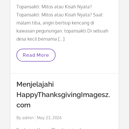
on
Topansakti: Mitos atau Kisah Nyata?
Topansakti: Mitos atau Kisah Nyata? Saat
malam tiba, angin bertiup kencang di
kawasan pegunungan. topansakti Di sebuah
desa kecil bernama […]
Topansakti:
Read More
Mitos
Atau
Kisah
Nyata?
Menjelajahi
HappyThanksgivingImagesz.
com
Posted
By
admin
May 23, 2026
on