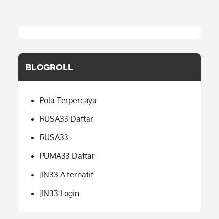
Yang
Menarik
Dan
Menghibur
BLOGROLL
Pola Terpercaya
RUSA33 Daftar
RUSA33
PUMA33 Daftar
JIN33 Alternatif
JIN33 Login