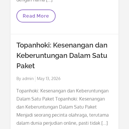
Menjelajahi
Read More
Keunikan
Dexwin88
Topanhoki: Kesenangan dan
Keberuntungan Dalam Satu
Paket
Posted
By
admin
May 13, 2026
on
Topanhoki: Kesenangan dan Keberuntungan
Dalam Satu Paket Topanhoki: Kesenangan
dan Keberuntungan Dalam Satu Paket
Menjadi seorang pecinta olahraga, terutama
dalam dunia perjudian online, pasti tidak […]