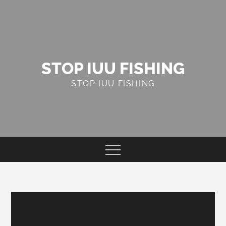
Skip
to
content
STOP IUU FISHING
STOP IUU FISHING