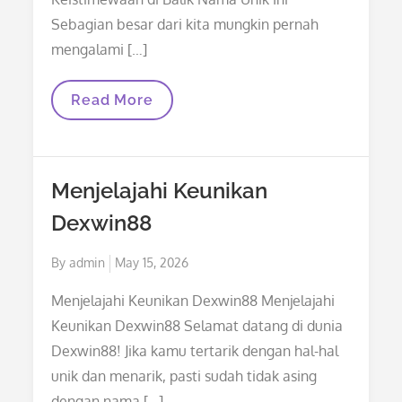
Sebagian besar dari kita mungkin pernah
mengalami […]
RUSA33:
Read More
Keunikan
Dan
Keistimewaan
Di
Balik
Menjelajahi Keunikan
Nama
Unik
Dexwin88
Ini
Posted
By
admin
May 15, 2026
on
Menjelajahi Keunikan Dexwin88 Menjelajahi
Keunikan Dexwin88 Selamat datang di dunia
Dexwin88! Jika kamu tertarik dengan hal-hal
unik dan menarik, pasti sudah tidak asing
dengan nama […]