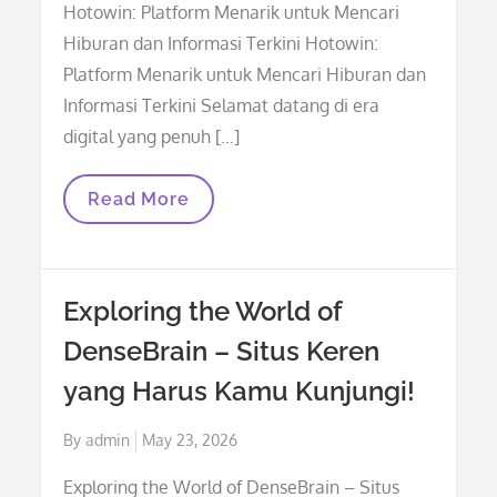
Hotowin: Platform Menarik untuk Mencari
Hiburan dan Informasi Terkini Hotowin:
Platform Menarik untuk Mencari Hiburan dan
Informasi Terkini Selamat datang di era
digital yang penuh […]
Hotowin:
Read More
Platform
Menarik
Untuk
Mencari
Hiburan
Exploring the World of
Dan
Informasi
DenseBrain – Situs Keren
Terkini
yang Harus Kamu Kunjungi!
Posted
By
admin
May 23, 2026
on
Exploring the World of DenseBrain – Situs