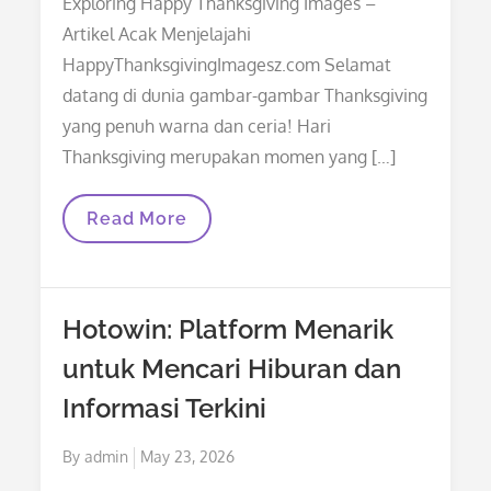
Exploring Happy Thanksgiving Images –
Artikel Acak Menjelajahi
HappyThanksgivingImagesz.com Selamat
datang di dunia gambar-gambar Thanksgiving
yang penuh warna dan ceria! Hari
Thanksgiving merupakan momen yang […]
Menjelajahi
Read More
HappyThanksgivingImagesz.com
Hotowin: Platform Menarik
untuk Mencari Hiburan dan
Informasi Terkini
Posted
By
admin
May 23, 2026
on